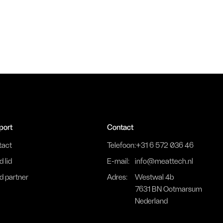
port
Contact
tact
Telefoon:
+31 6 572 036 46
 lid
E-mail:
info@meattech.nl
 partner
Adres:
Westwal 4b
7631 BN Ootmarsum
Nederland