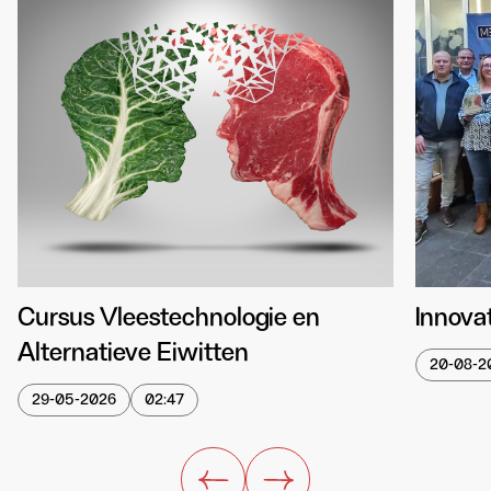
Cursus Vleestechnologie en
Innovat
Alternatieve Eiwitten
20-08-2
29-05-2026
02:47